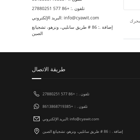
تلفون .: +86 577 27880251
البريد الإلكتروني: info@cyawit.com
إضافة .: 86 # طريق سانليي، ونزهو، تشجيانغ
الصين
طريقة الاتصال
تلفون .：+86 577 27880251
تلفون .：+8613868719385
البريد الإلكتروني: info@cyawit.com
إضافة .：86 # طريق سانليي، ونزهو، تشجيانغ الصين