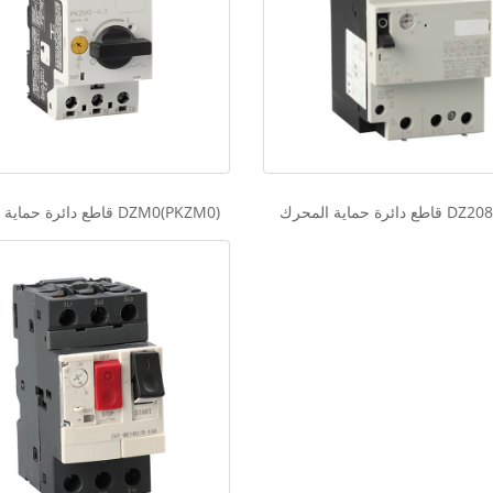
 المحرك DZ208 (3VU)
قاطع دائرة حماية المحرك DZM0(PKZM0)