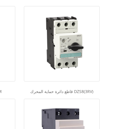
قاطع دائرة حماية المحرك DZS8(3RV)
قاط