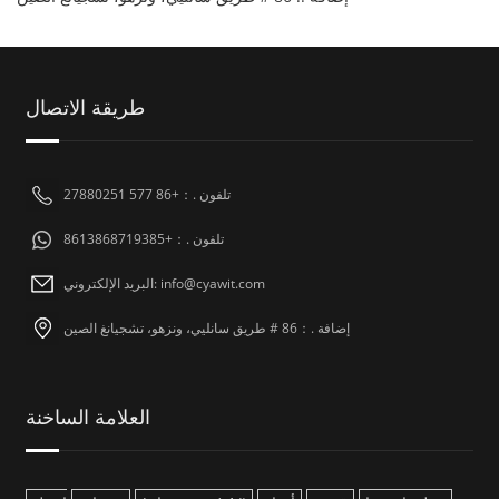
طريقة الاتصال
تلفون .：+86 577 27880251
تلفون .：+8613868719385
البريد الإلكتروني: info@cyawit.com
إضافة .：86 # طريق سانليي، ونزهو، تشجيانغ الصين
العلامة الساخنة