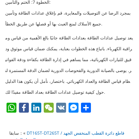
الخطوة 7: الختم والتأمين:
بمجرد الرضا عن التوصيلات والمعايرة، قم بإغلاق عدادات الطاقة وتأمين
جميع الأسلاك لمنع العبث بها أو فصلها عن طريق الخطأ.
يعد توصيل عدادات الطاقة بعدادات الطاقة جانبًا بالغ الأهمية من قياس وم
راقبة الكهرباء. باتباع هذه الخطوات بعناية، يمكنك ضمان قياس موثوق ود
قيق للتيارات الكهربائية، مما يساهم في إدارة الطاقة بكفاءة ودقة الفواتي
ر. يوصى بالصيانة الدورية والفحوصات الدورية لضمان الدقة المستمرة لن
ظام قياس الطاقة والعداد الكهربائي. باختصار، نأمل أن يكون هذا الدليل
حول كيفية توصيل عدادات الطاقة بعداد الطاقة مفيدًا لك.
W
F
Li
W
V
F
S
h
a
n
e
K
a
h
at
c
k
C
c
ar
DT165T-DT265T قاطع دائرة القطب المنخفض الجهد /
سابقا：«
s
e
e
h
e
e