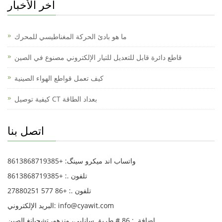
آخر الأخبار
ما هو بادئ الحركة المغناطيسي للمحرك
قاطع دائرة قابل للتعديل للتيار الإلكتروني مصنوع في الصين
كيف تعمل قواطع الهواء الصينية
كيفية توصيل CT بعداد الطاقة
اتصل بنا
واتساب اند میکرو سینگ: +8613868719385
تلفون .: +8613868719385
تلفون .: +86 577 27880251
البريد الإلكتروني: info@cyawit.com
إضافة .: 86 # طريق سانليي، ونزهو، تشجيانغ الصين