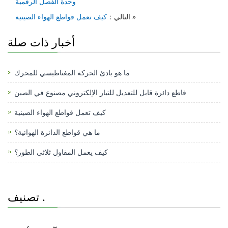
وحدة الفصل الرقمية
A
b
dI
at
b
»
التالي：
كيف تعمل قواطع الهواء الصينية
p
o
n
o
أخبار ذات صلة
p
o
o
k
k
M
ما هو بادئ الحركة المغناطيسي للمحرك
e
قاطع دائرة قابل للتعديل للتيار الإلكتروني مصنوع في الصين
ss
كيف تعمل قواطع الهواء الصينية
e
ما هي قواطع الدائرة الهوائية؟
n
كيف يعمل المقاول ثلاثي الطور؟
g
er
تصنيف .