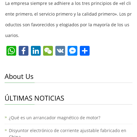
La empresa siempre se adhiere a los tres principios de «el cli
ente primero, el servicio primero y la calidad primero». Los pr
oductos son favorecidos y elogiados por la mayoría de los us
uarios.
W
F
Li
W
V
F
C
h
a
n
e
K
a
o
at
c
k
C
c
m
About Us
s
e
e
h
e
p
A
b
dI
at
b
ar
p
o
n
o
tir
ÚLTIMAS NOTICIAS
p
o
o
k
k
¿Qué es un arrancador magnético de motor?
M
Disyuntor electrónico de corriente ajustable fabricado en
China