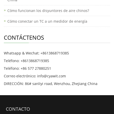
e
ss
Cómo funcionan los disyuntores de aire chinos?
e
Cómo conectar un TC a un medidor de energía
n
g
CONTÁCTENOS
er
Whatsapp & Wechat: +8613868719385
Teléfono: +8613868719385
Teléfono: +86 577 27880251
Correo electrónico: info@cyawit.com
DIRECCIÓN: 86# sanliyi road, Wenzhou, Zhejiang China
CONTACTO