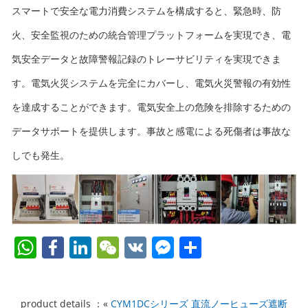
スマートで安全な電力消費システムを構成すると、緊急時、防
火、安全監視のための統合管理プラットフォームを実現でき、電
気安全データと故障警報記録のトレーサビリティを実現できま
す。電気火災システムを完全にカバーし、電気火災警報の有効性
を達成することができます。電気安全上の危険を排除するための
データサポートを提供します。事故と感電による死傷者は事故な
しでも発生。
W
F
Li
W
V
F
共
h
a
n
e
K
a
有
at
c
k
C
c
product details ：«
CYM1DCシリーズ 直流ノーヒューズ遮断