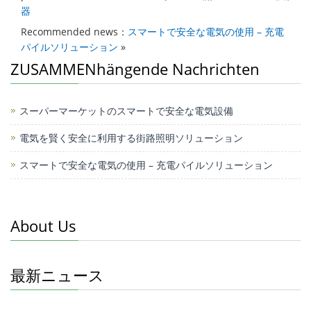
s
e
e
h
e
器
A
b
dI
at
b
Recommended news：
スマートで安全な電気の使用 – 充電
p
o
n
o
パイルソリューション
»
p
o
o
ZUSAMMENhängende Nachrichten
k
k
M
スーパーマーケットのスマートで安全な電気設備
e
電気を賢く安全に利用する街路照明ソリューション
ss
スマートで安全な電気の使用 – 充電パイルソリューション
e
n
g
About Us
er
最新ニュース