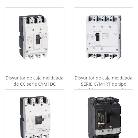
k
k
M
e
ss
e
n
g
er
Disyuntor de caja moldeada
Disyuntor de caja moldeada
de CC serie CYM1DC
SERIE CYM1RT de tipo
ajustable termomagnético