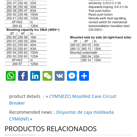
W
F
Li
W
V
F
C
h
a
n
e
K
a
o
at
c
k
C
c
m
product details ：«
CYM5(EZC) Moulded Case Circuit
s
e
e
h
e
p
Breaker
A
b
dI
at
b
ar
Recommended news：
Disyuntor de caja moldeada
CYM6(NF)
»
p
o
n
o
tir
PRODUCTOS RELACIONADOS
p
o
o