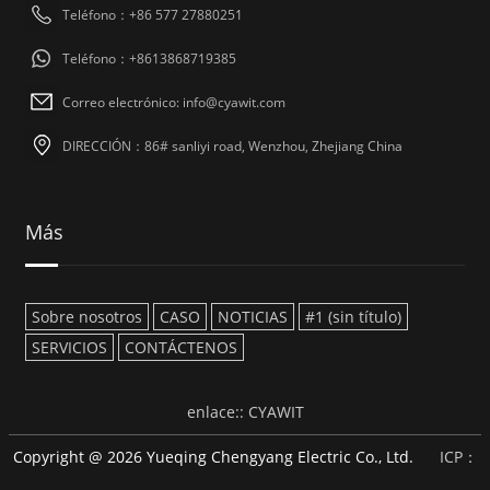
Teléfono：+86 577 27880251
Teléfono：+8613868719385
Correo electrónico: info@cyawit.com
DIRECCIÓN：86# sanliyi road, Wenzhou, Zhejiang China
Más
Sobre nosotros
CASO
NOTICIAS
#1 (sin título)
SERVICIOS
CONTÁCTENOS
enlace::
CYAWIT
Copyright @ 2026 Yueqing Chengyang Electric Co., Ltd.
ICP：