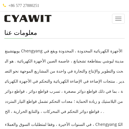
+86 577 27880251
صنيف
.
معلومات عنا
يويهتشينغ Chengyang الأجهزة الكهربائية المحدودة ، المحدودة ويقع في
مدينة ليوشي بمقاطعة تشجيانغ ، عاصمة الصين الأجهزة الكهربائية . هو الب
حث والتطوير والإنتاج والتجارة في واحدة من المشاريع الموجهة نحو التص
دير . منتجات الإضاءة في الإضاءة الكهربائية والتحكم في الأجهزة الكهربائي
ة ، بما في ذلك قواطع دوائر مصغرة ، تسرب قواطع دوائر ، قواطع دوائر
من البلاستيك و زيادة الحماية ؛ معدات التحكم تشمل قواطع التيار المتردد
، قواطع دوائر التحكم في المحركات ، والتتابع الحرارية ، الخ .
في السنوات الأخيرة ، وفقا لمتطلبات السوق والعملاء ، Chengyang الك