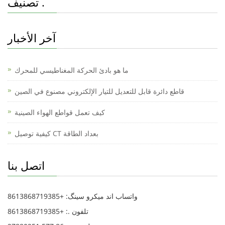
تصنيف .
s
e
e
h
e
e
A
b
dI
at
b
p
o
n
o
آخر الأخبار
p
o
o
k
k
ما هو بادئ الحركة المغناطيسي للمحرك
M
قاطع دائرة قابل للتعديل للتيار الإلكتروني مصنوع في الصين
e
كيف تعمل قواطع الهواء الصينية
ss
e
كيفية توصيل CT بعداد الطاقة
n
اتصل بنا
g
er
واتساب اند میکرو سینگ: +8613868719385
تلفون .: +8613868719385