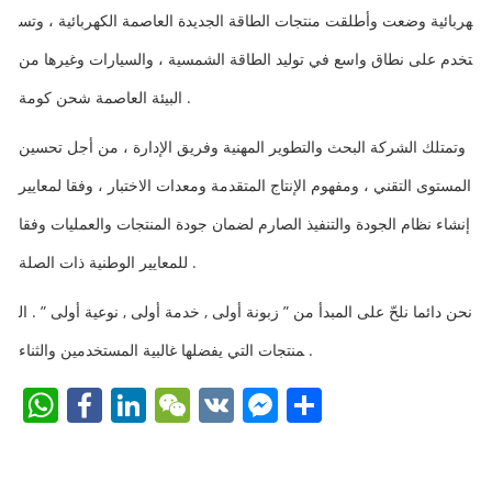
هربائية وضعت وأطلقت منتجات الطاقة الجديدة العاصمة الكهربائية ، وتس
تخدم على نطاق واسع في توليد الطاقة الشمسية ، والسيارات وغيرها من
البيئة العاصمة شحن كومة .
وتمتلك الشركة البحث والتطوير المهنية وفريق الإدارة ، من أجل تحسين
المستوى التقني ، ومفهوم الإنتاج المتقدمة ومعدات الاختبار ، وفقا لمعايير
إنشاء نظام الجودة والتنفيذ الصارم لضمان جودة المنتجات والعمليات وفقا
للمعايير الوطنية ذات الصلة .
نحن دائما نلحّ على المبدأ من ” زبونة أولى , خدمة أولى , نوعية أولى ” . ال
منتجات التي يفضلها غالبية المستخدمين والثناء .
W
F
Li
W
V
F
S
h
a
n
e
K
a
h
at
c
k
C
c
ar