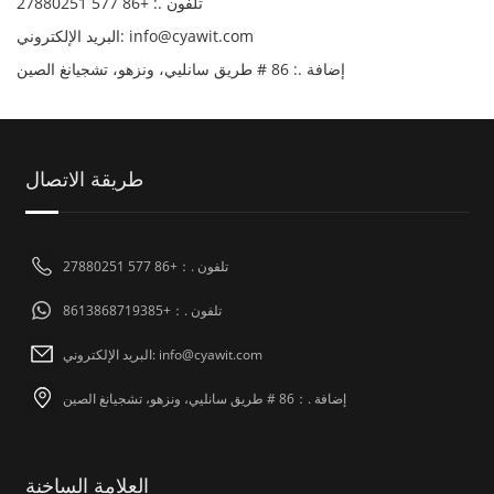
تلفون .: +86 577 27880251
البريد الإلكتروني: info@cyawit.com
إضافة .: 86 # طريق سانليي، ونزهو، تشجيانغ الصين
طريقة الاتصال
تلفون .：+86 577 27880251
تلفون .：+8613868719385
البريد الإلكتروني: info@cyawit.com
إضافة .：86 # طريق سانليي، ونزهو، تشجيانغ الصين
العلامة الساخنة