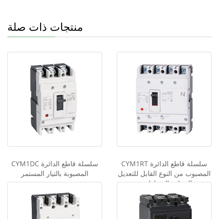
A
b
dI
at
b
p
o
n
o
منتجات ذات صلة
p
o
o
k
k
M
e
ss
e
n
g
er
CYM1RT سلسلة قاطع الدائرة
CYM1DC سلسلة قاطع الدائرة
المصبوب من النوع القابل للتعديل
المصبوبة بالتيار المستمر
بالحرارة المغناطيسية