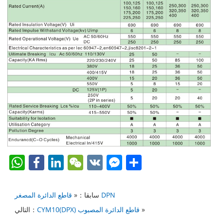
W
F
Li
W
V
F
S
h
a
n
e
K
a
h
at
c
k
C
c
ar
قاطع الدائرة المصغر DPN
سابقا：«
s
e
e
h
e
e
»
CYM10(DPX) قاطع الدائرة المصبوب
التالي：