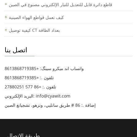
قاطع دائرة قابل للتعديل للتيار الإلكتروني مصنوع في الصين
كيف تعمل قواطع الهواء الصينية
كيفية توصيل CT بعداد الطاقة
اتصل بنا
واتساب اند میکرو سینگ: +8613868719385
تلفون .: +8613868719385
تلفون .: +86 577 27880251
البريد الإلكتروني: info@cyawit.com
إضافة .: 86 # طريق سانليي، ونزهو، تشجيانغ الصين
طريقة الاتصال