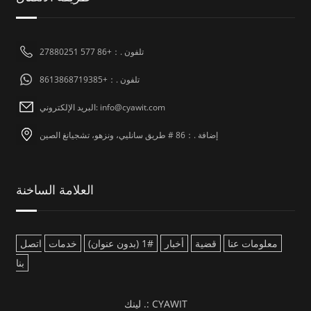
تلفون .：+86 577 27880251
تلفون .：+8613868719385
البريد الإلكتروني: info@cyawit.com
إضافة .：86 # طريق سانليي، ونزهو، تشجيانغ الصين
العلامة الساخنة
معلومات عنا
قضية
أخبار
#1 (بدون عنوان)
خدمات
اتصل
بنا
CYAWIT
لينك .: