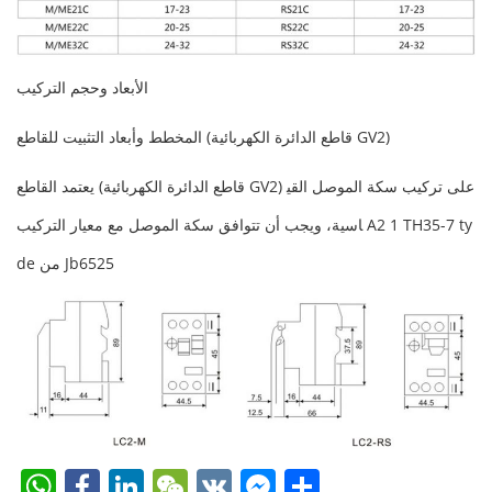
الأبعاد وحجم التركيب
المخطط وأبعاد التثبيت للقاطع (قاطع الدائرة الكهربائية GV2)
يعتمد القاطع (قاطع الدائرة الكهربائية GV2) على تركيب سكة الموصل القي
اسية، ويجب أن تتوافق سكة الموصل مع معيار التركيب A2 1 TH35-7 ty
de من Jb6525
W
F
Li
W
V
F
S