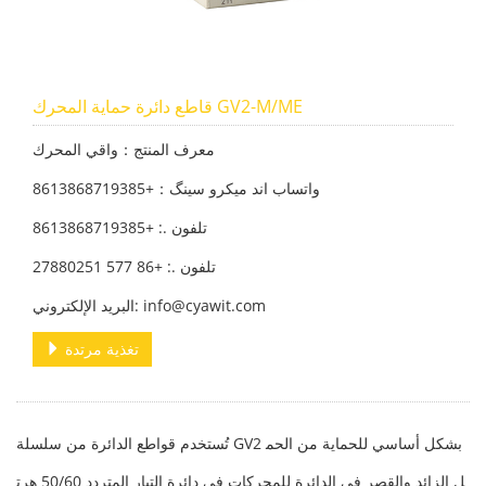
قاطع دائرة حماية المحرك GV2-M/ME
معرف المنتج：واقي المحرك
واتساب اند میکرو سینگ：+8613868719385
تلفون .: +8613868719385
تلفون .: +86 577 27880251
البريد الإلكتروني: info@cyawit.com
تغذية مرتدة
تُستخدم قواطع الدائرة من سلسلة GV2 بشكل أساسي للحماية من الحم
ل الزائد والقصر في الدائرة للمحركات في دائرة التيار المتردد 50/60 هرت