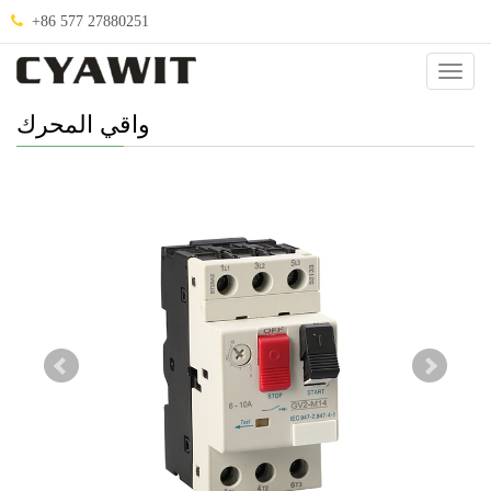
+86 577 27880251
صنيف
.
واقي المحرك