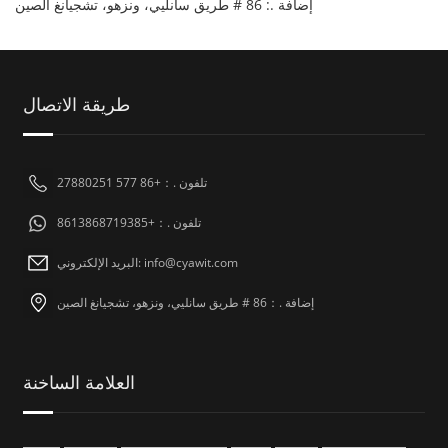
إضافة .: 86 # طريق سانليي، ونزهو، تشجيانغ الصين
طريقة الاتصال
تلفون .：+86 577 27880251
تلفون .：+8613868719385
البريد الإلكتروني: info@cyawit.com
إضافة .：86 # طريق سانليي، ونزهو، تشجيانغ الصين
العلامة الساخنة