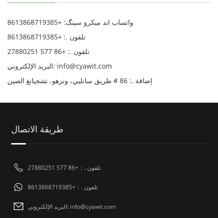
واتساب اند میکرو سینگ: +8613868719385
تلفون .: +8613868719385
تلفون .: +86 577 27880251
البريد الإلكتروني: info@cyawit.com
إضافة .: 86 # طريق سانليي، ونزهو، تشجيانغ الصين
طريقة الاتصال
تلفون .：+86 577 27880251
تلفون .：+8613868719385
البريد الإلكتروني: info@cyawit.com