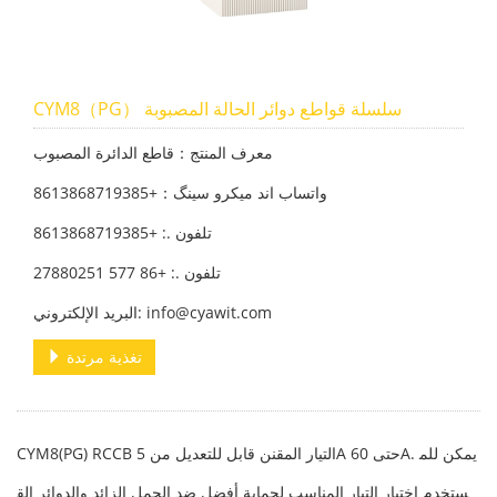
CYM8（PG） سلسلة قواطع دوائر الحالة المصبوبة
معرف المنتج：قاطع الدائرة المصبوب
واتساب اند میکرو سینگ：+8613868719385
تلفون .: +8613868719385
تلفون .: +86 577 27880251
البريد الإلكتروني: info@cyawit.com
تغذية مرتدة
CYM8(PG) RCCB التيار المقنن قابل للتعديل من 5A حتى 60A. يمكن للم
ستخدم اختيار التيار المناسب لحماية أفضل ضد الحمل الزائد والدوائر الق